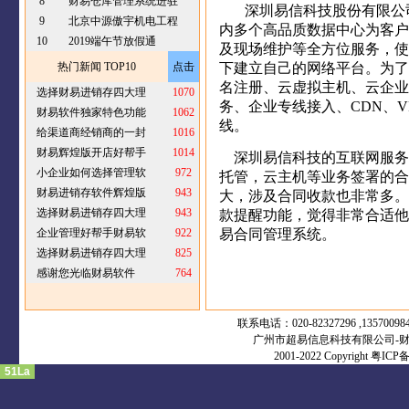
8
财易仓库管理系统进驻
深圳易信科技股份有限公
9
北京中源傲宇机电工程
内多个高品质数据中心为客户
10
2019端午节放假通
及现场维护等全方位服务，使
热门新闻 TOP10
点击
下建立自己的网络平台。为了
名注册、云虚拟主机、云企业
选择财易进销存四大理
1070
务、企业专线接入、
CDN
、
V
财易软件独家特色功能
1062
线。
给渠道商经销商的一封
1016
财易辉煌版开店好帮手
1014
深圳易信科技的互联网服务
小企业如何选择管理软
972
托管，云主机等业务签署的合
财易进销存软件辉煌版
943
大，涉及合同收款也非常多。
选择财易进销存四大理
943
款提醒功能，觉得非常合适他
企业管理好帮手财易软
922
易合同管理系统。
选择财易进销存四大理
825
感谢您光临财易软件
764
联系电话：020-82327296 ,13570098
广州市超易信息科技有限公司-财
2001-2022 Copyright
粤ICP备1
51La