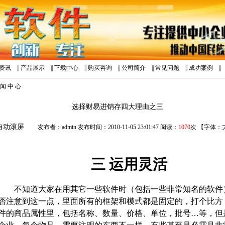
资讯
||
产品展示
||
下载中心
||
购买咨询
||
公司简介
||
常见问题
||
成功案例
||
闻 中 心
选择财易进销存四大理由之三
自动滚屏
发布者：admin 发布时间：2010-11-05 23:01:47 阅读：
1070
次 【字体：
三
运用灵活
不知道大家在用其它一些软件时（包括一些非常知名的软件
否注意到这一点，里面所有的框架和模式都是固定的，打个比方
件的商品属性里，包括名称、数量、价格、单位，批号…等，但