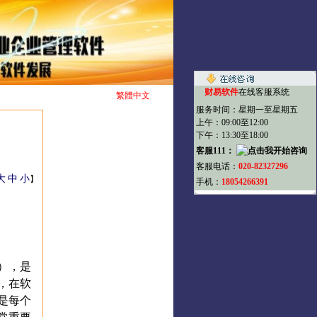
财易软件
在线客服系统
繁體中文
服务时间：星期一至星期五
上午：09:00至12:00
下午：13:30至18:00
客服111：
客服电话：
020-82327296
大
中
小
】
手机：
18054266391
），是
，在软
是每个