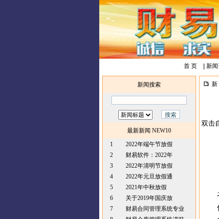
首 页
||
新闻
新 
新闻搜索
双击
最新新闻 NEW10
1
2022年端午节放假
2
财易软件：2022年
3
2022年清明节放假
4
2022年元旦放假通
5
2021年中秋放假
6
关于2019年国庆放
7
财易合同管理系统专业