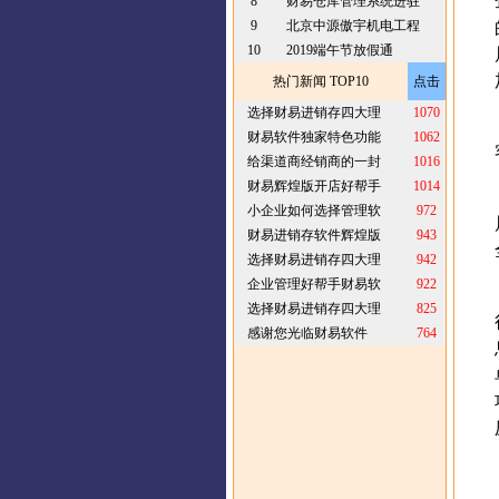
8
财易仓库管理系统进驻
9
北京中源傲宇机电工程
10
2019端午节放假通
热门新闻 TOP10
点击
选择财易进销存四大理
1070
财易软件独家特色功能
1062
给渠道商经销商的一封
1016
财易辉煌版开店好帮手
1014
小企业如何选择管理软
972
财易进销存软件辉煌版
943
选择财易进销存四大理
942
企业管理好帮手财易软
922
选择财易进销存四大理
825
感谢您光临财易软件
764