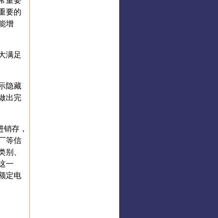
常重要
重要的
能增
大满足
示隐藏
做出完
进销存，
厂等信
类别、
这一
额定电