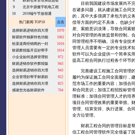
8
财易仓库管理系统进驻
目前我国建设市场发展尚不
9
北京中源傲宇机电工程
在诸多问题，就从建设施工合同
10
2019端午节放假通
的，其中大多强调了承包方的义
热门新闻 TOP10
点击
偿等方面的约定不具体，
也缺少
差、索赔意识淡薄，导致合同索
选择财易进销存四大理
1070
对合同管理的有效监督和控制。
财易软件独家特色功能
1062
同管理程序不明确。没有专业技
给渠道商经销商的一封
1016
管理人员需要有一定的专业技术
财易辉煌版开店好帮手
1014
软件可以为企业提供一个简单实
小企业如何选择管理软
972
提高工程合同执行过程各个环节
财易进销存软件辉煌版
943
选择财易进销存四大理
943
完善建设工程施工合同管理
企业管理好帮手财易软
922
履约为保证施工合同全面履行，
选择财易进销存四大理
825
范市场工作的重要内容；加强合
和合同意识；加强工程招投标管
感谢您光临财易软件
764
理标准；加强合同管理人才的培
项目合同管理效果的重要举措。
管理、结算安排、执行进展、合
全方位管理。
财易工程合同的管理目标是
信工程合同管理软件完全借鉴了