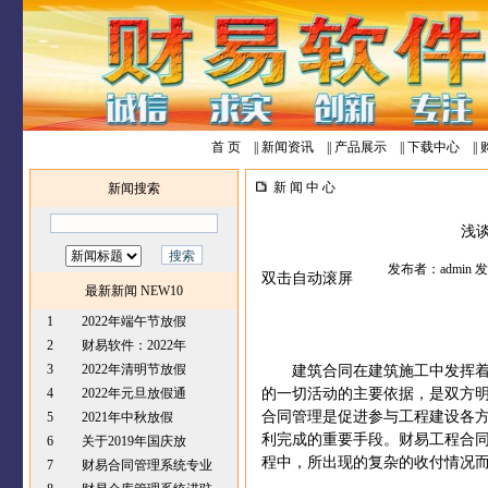
首 页
||
新闻资讯
||
产品展示
||
下载中心
||
新 闻 中 心
新闻搜索
浅
发布者：admin 发布
双击自动滚屏
最新新闻 NEW10
1
2022年端午节放假
2
财易软件：2022年
3
2022年清明节放假
建筑合同在建筑施工中发挥
4
2022年元旦放假通
的一切活动的主要依据，是双方
合同管理是促进参与工程建设各
5
2021年中秋放假
利完成的重要手段。
财易工程合
6
关于2019年国庆放
程中，所出现的复杂的收付情况
7
财易合同管理系统专业